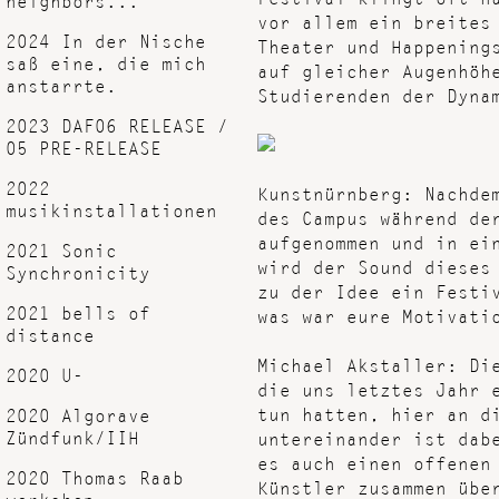
vor allem ein breites
2024 In der Nische
Theater und Happening
saß eine, die mich
auf gleicher Augenhöh
anstarrte.
Studierenden der Dyna
2023 DAF06 RELEASE /
05 PRE-RELEASE
2022
Kunstnürnberg: Nachde
musikinstallationen
des Campus während de
aufgenommen und in ei
2021 Sonic
wird der Sound dieses
Synchronicity
zu der Idee ein Festi
2021 bells of
was war eure Motivati
distance
Michael Akstaller: Di
2020 U-
die uns letztes Jahr 
tun hatten, hier an d
2020 Algorave
Zündfunk/IIH
untereinander ist dab
es auch einen offenen
2020 Thomas Raab
Künstler zusammen übe
workshop