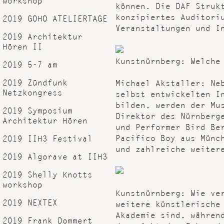
können. Die DAF Struk
konzipiertes Auditori
2019 GOHO ATELIERTAGE
Veranstaltungen und I
2019 Architektur
Hören II
Kunstnürnberg: Welche
2019 5-7 am
2019 Zündfunk
Michael Akstaller: Ne
Netzkongress
selbst entwickelten I
bilden, werden der Mu
2019 Symposium
Direktor des Nürnberg
Architektur Hören
und Performer Bird Be
Pacifico Boy aus Münc
2019 IIH3 Festival
und zahlreiche weiter
2019 Algorave at IIH3
2019 Shelly Knotts
workshop
Kunstnürnberg: Wie ve
2019 NEXTEX
weitere künstlerische
Akademie sind, währen
2019 Frank Dommert