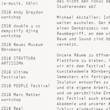
das nicht den Fokus d
(a-musik, Köln)
Studierenden ab?
2018 Andy Graydon
workshop
Michael Akstaller: Ic
weiter ausholen. Der 
2018 double u cc
einen Denkprozess von
demystify djing
Raumbegriff, an dem w
workshop
Raum und Sound sind ü
vernetzt.
2018 Neues Museum
Nürnberg
Unsere Räume zu öffne
2018 STRUTTURA
Plattform zu bieten, 
ARTISSIMA
wir mit dem Festival 
Kunstakademie Nürnber
2018 Ultima
Semesters ein fertige
Festivalen
Skulptur entworfen zu
2018 PEOPLE Festival
und die eigene Arbeit
und um persönliche En
2018 Marc Matter
das Festival auch etw
workshop
Akademie und unserer 
2018 Real
Schluss eindeutiger a