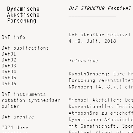
DAF STRUKTUR Festival
Dynamische
Akustische
________________
Forschung
DAF Struktur Festival
DAF info
4.-8. Juli, 2018
DAF publications
DAF01
DAF02
Interview:
DAF03
DAF04
Kunstnürnberg: Eure P
DAF05
Forschung veranstalte
DAF06
Nürnberg (4.-8.7.) ei
DAF instruments
Michael Akstaller: Da
rotation synthesizer
pulser
konventionelles Festi
Atmosphäre zu erschaf
DAF archive
Dynamischen Akustisch
mit Gemeinschaft, Spo
2024 dear
Festival klingt oft n
neighbors...